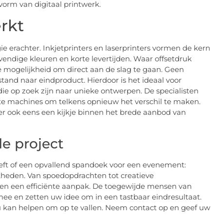
rm van digitaal printwerk.
rkt
ie erachter. Inkjetprinters en laserprinters vormen de kern
endige kleuren en korte levertijden. Waar offsetdruk
de mogelijkheid om direct aan de slag te gaan. Geen
stand naar eindproduct. Hierdoor is het ideaal voor
 die op zoek zijn naar unieke ontwerpen. De specialisten
te machines om telkens opnieuw het verschil te maken.
er ook eens een kijkje binnen het brede aanbod van
e project
eft of een opvallend spandoek voor een evenement:
kheden. Van spoedopdrachten tot creatieve
n een efficiënte aanpak. De toegewijde mensen van
ee en zetten uw idee om in een tastbaar eindresultaat.
 u kan helpen om op te vallen. Neem contact op en geef uw