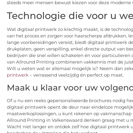
steeds meer mensen bewust kiezen voor deze moderne vo
Technologie die voor u we
Wat digitaal printwerk zo krachtig maakt, is de technolog
van het proces en zorgen voor haarscherpe afdrukken, lev
lange voorbereidingen vereist, biedt digitaal printwerk 
drukplaten, geen verspilling, enkel directe output van be
bedrijven die snel willen schakelen én voor particulieren
van Allround Printing combineren vakkennis met de juis
Wilt u weten wat er allemaal mogelijk is? Neem dan zek
printwerk
– verrassend veelzijdig én perfect op maat.
Maak u klaar voor uw volgend
Of u nu een reeks gepersonaliseerde brochures nodig he
digitaal printwerk opent de deur naar eindeloze mogelij
maatwerkoplossingen, u kunt rekenen op vakmanschap e
Allround Printing in Valkenswaard denken graag met u m
Wacht niet langer en ontdek zelf hoe digitaal printwerk