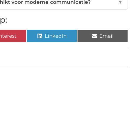
chikt voor moderne communicatie?
▼
p:
nterest
LinkedIn
Email