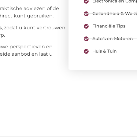
Electronica en Com
praktische adviezen of de
Gezondheid & Welzi
direct kunt gebruiken.
Financiële Tips
s
, zodat u kunt vertrouwen
p.
Auto’s en Motoren
uwe perspectieven en
Huis & Tuin
eide aanbod en laat u