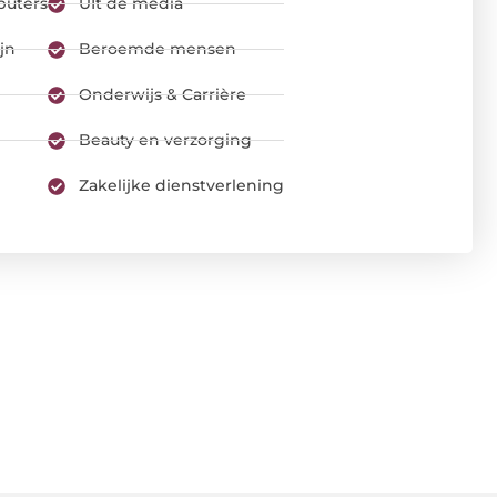
puters
UIt de media
jn
Beroemde mensen
Onderwijs & Carrière
Beauty en verzorging
Zakelijke dienstverlening