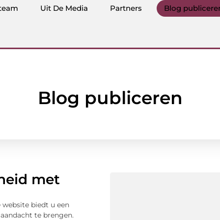
team
Uit De Media
Partners
Blog publicere
Blog publiceren
rheid met
 website biedt u een
 aandacht te brengen.