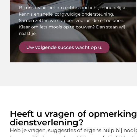
Bij ons draait het om echte aandacht, inhoudelijke
kennis en snelle, zorgvuldige ondersteuning.
Samen zetten we stappen vooruit die ertoe doen.
Klaar om iets moois op te bouwen? Dan staan wij
naast je.
Uw volgende succes wacht op u.
Heeft u vragen of opmerking
dienstverlening?
Heb je vragen, suggesties of ergens hulp bij no