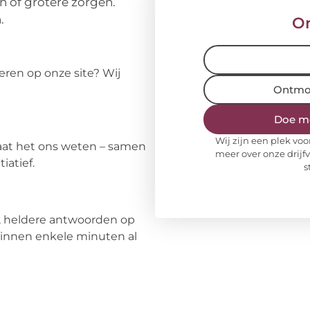
n of grotere zorgen.
.
On
geren op onze site? Wij
Ontmoe
Doe me
Wij zijn een plek vo
aat het ons weten – samen
meer over onze drijf
iatief.
s
e, heldere antwoorden op
innen enkele minuten al