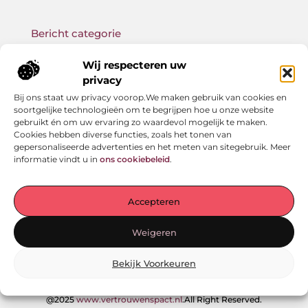
Bericht categorie
Wij respecteren uw
privacy
Bij ons staat uw privacy voorop.We maken gebruik van cookies en
Onze informatie
soortgelijke technologieën om te begrijpen hoe u onze website
gebruikt én om uw ervaring zo waardevol mogelijk te maken.
Backlink kopen: wat je moet weten voor betere SEO-resultaten
Geld verdienen met links: zo bouw jij een passief online inkomen op
Cookies hebben diverse functies, zoals het tonen van
gepersonaliseerde advertenties en het meten van sitegebruik. Meer
informatie vindt u in
ons cookiebeleid
.
Jouw startpunt voor verhalen en inzichten
Accepteren
— Laat je meenemen door inspirerende ervaringen,
praktische adviezen en waardevolle kennis. Alles
Weigeren
overzichtelijk gebundeld op één plek. Begin vandaag nog
met ontdekken!
Bekijk Voorkeuren
@2025
www.vertrouwenspact.nl
.All Right Reserved.