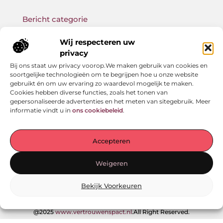
Bericht categorie
Wij respecteren uw
privacy
Bij ons staat uw privacy voorop.We maken gebruik van cookies en
Onze informatie
soortgelijke technologieën om te begrijpen hoe u onze website
gebruikt én om uw ervaring zo waardevol mogelijk te maken.
Backlink kopen: wat je moet weten voor betere SEO-resultaten
Geld verdienen met links: zo bouw jij een passief online inkomen op
Cookies hebben diverse functies, zoals het tonen van
gepersonaliseerde advertenties en het meten van sitegebruik. Meer
informatie vindt u in
ons cookiebeleid
.
Jouw startpunt voor verhalen en inzichten
Accepteren
— Laat je meenemen door inspirerende ervaringen,
praktische adviezen en waardevolle kennis. Alles
Weigeren
overzichtelijk gebundeld op één plek. Begin vandaag nog
met ontdekken!
Bekijk Voorkeuren
@2025
www.vertrouwenspact.nl
.All Right Reserved.