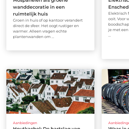
Mospanelen als groene
Elektris
wanddecoratie in een
Ensched
Elektrisch 
ruimtelijk huis
ooit. Voor
Groen in huis of op kantoor verandert
boodschapp
direct de sfeer. Het oogt rustiger en
je met een
warmer. Alleen vragen echte
...
plantenwanden om ...
Aanbiedingen
Aanbieding
Houtkachel: De hartslag van
Waar je 