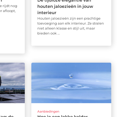
n
De tijdloze elegantie van
je rijdt nog
houten jaloezieën in jouw
r afloopt,
interieur
Houten jaloezieën zijn een prachtige
toevoeging aan elk interieur. Ze stralen
niet alleen klasse en stijl uit, maar
bieden ook ...
Aanbiedingen
ag: de
Hoe je een lekke kelder