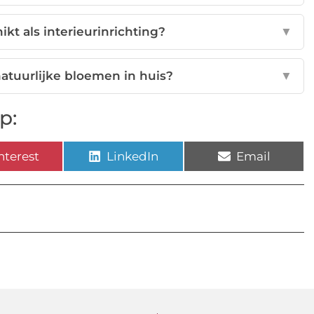
kt als interieurinrichting?
▼
natuurlijke bloemen in huis?
▼
p:
nterest
LinkedIn
Email