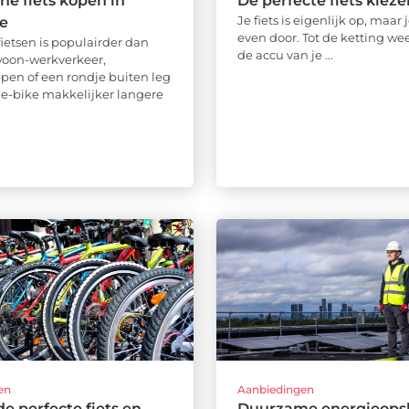
che fiets kopen in
De perfecte fiets kieze
Je fiets is eigenlijk op, maar 
e
even door. Tot de ketting wee
fietsen is populairder dan
de accu van je ...
 woon-werkverkeer,
en of een rondje buiten leg
 e-bike makkelijker langere
en
Aanbiedingen
de perfecte fiets en
Duurzame energieopsl