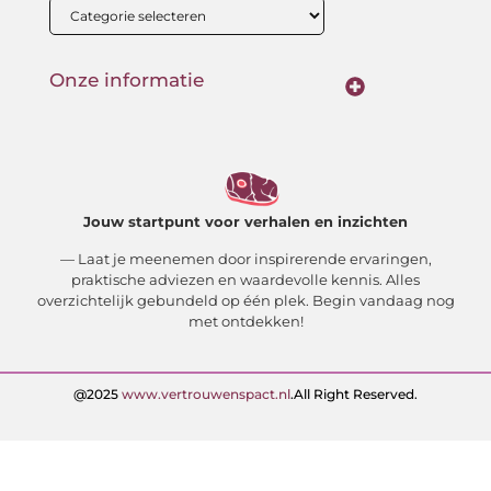
Onze informatie
Backlink kopen: wat je moet weten voor betere SEO-resultaten
Geld verdienen met links: zo bouw jij een passief online inkomen op
Jouw startpunt voor verhalen en inzichten
— Laat je meenemen door inspirerende ervaringen,
praktische adviezen en waardevolle kennis. Alles
overzichtelijk gebundeld op één plek. Begin vandaag nog
met ontdekken!
@2025
www.vertrouwenspact.nl
.All Right Reserved.