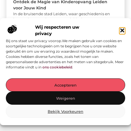
Ontdek de Magie van Kinderopvang Leiden
voor Jouw Kind
In de bruisende stad Leiden, waar geschiedenis en
innovatie samenkomen, speelt kinderopvang een
cruciale rol in het leven van veel ...
Wij respecteren uw
privacy
Bij ons staat uw privacy voorop.We maken gebruik van cookies en
soortgelijke technologieën om te begrijpen hoe u onze website
gebruikt én om uw ervaring zo waardevol mogelijk te maken.
Cookies hebben diverse functies, zoals het tonen van
gepersonaliseerde advertenties en het meten van sitegebruik. Meer
informatie vindt u in
ons cookiebeleid
.
Bericht categorie
Accepteren
Weigeren
Bekijk Voorkeuren
Onze informatie
Backlink kopen: wat je moet weten voor betere SEO-resultaten
Geld verdienen met links: zo bouw jij een passief online inkomen op