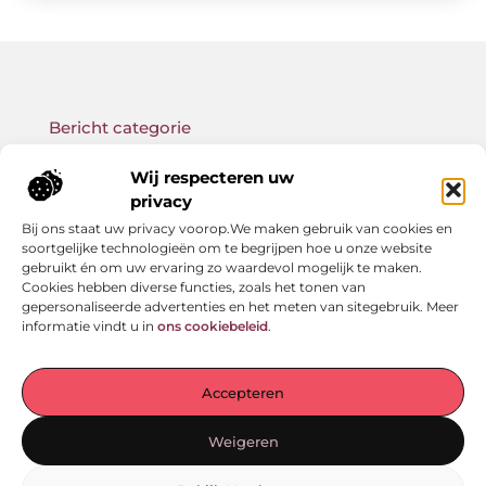
Bericht categorie
Wij respecteren uw
privacy
Bij ons staat uw privacy voorop.We maken gebruik van cookies en
Onze informatie
soortgelijke technologieën om te begrijpen hoe u onze website
gebruikt én om uw ervaring zo waardevol mogelijk te maken.
Backlink kopen: wat je moet weten voor betere SEO-resultaten
Geld verdienen met links: zo bouw jij een passief online inkomen op
Cookies hebben diverse functies, zoals het tonen van
gepersonaliseerde advertenties en het meten van sitegebruik. Meer
informatie vindt u in
ons cookiebeleid
.
Jouw startpunt voor verhalen en inzichten
Accepteren
— Laat je meenemen door inspirerende ervaringen,
praktische adviezen en waardevolle kennis. Alles
Weigeren
overzichtelijk gebundeld op één plek. Begin vandaag nog
met ontdekken!