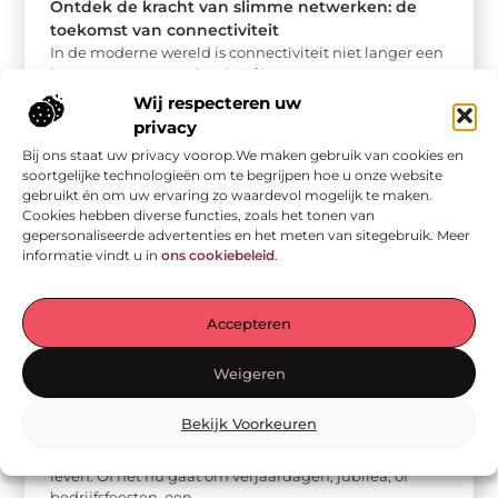
Ontdek de kracht van slimme netwerken: de
toekomst van connectiviteit
In de moderne wereld is connectiviteit niet langer een
luxe, maar een noodzaak. Of het nu gaat om
thuiswerken, online ...
Wij respecteren uw
privacy
Bij ons staat uw privacy voorop.We maken gebruik van cookies en
soortgelijke technologieën om te begrijpen hoe u onze website
gebruikt én om uw ervaring zo waardevol mogelijk te maken.
Cookies hebben diverse functies, zoals het tonen van
gepersonaliseerde advertenties en het meten van sitegebruik. Meer
informatie vindt u in
ons cookiebeleid
.
Accepteren
Weigeren
Aanbiedingen
Bekijk Voorkeuren
Dit heb jij nodig om succesvol te feesten!
Feesten zijn een essentieel onderdeel van ons sociale
leven. Of het nu gaat om verjaardagen, jubilea, of
bedrijfsfeesten, een ...