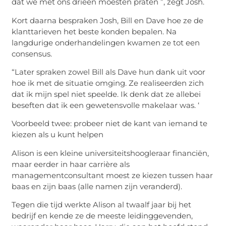
dat we met ons drieën moesten praten ”, zegt Josh.
Kort daarna bespraken Josh, Bill en Dave hoe ze de
klanttarieven het beste konden bepalen. Na
langdurige onderhandelingen kwamen ze tot een
consensus.
“Later spraken zowel Bill als Dave hun dank uit voor
hoe ik met de situatie omging. Ze realiseerden zich
dat ik mijn spel niet speelde. Ik denk dat ze allebei
beseften dat ik een gewetensvolle makelaar was. ‘
Voorbeeld twee: probeer niet de kant van iemand te
kiezen als u kunt helpen
Alison is een kleine universiteitshoogleraar financiën,
maar eerder in haar carrière als
managementconsultant moest ze kiezen tussen haar
baas en zijn baas (alle namen zijn veranderd).
Tegen die tijd werkte Alison al twaalf jaar bij het
bedrijf en kende ze de meeste leidinggevenden,