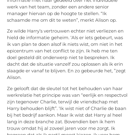
informatie met haar gedeeld over het individuele
werk van het team, zonder een andere senior
manager hiervan op de hoogte te stellen. “Ik
schaamde me om dit te weten”, merkt Alison op.
Ze wilde Harry’s vertrouwen echter niet verliezen en
hield de informatie geheim. ‘Als er iets gebeurt, was
ik van plan te doen alsof ik niets wist, om niet in het
epicentrum van het conflict te zijn. Ik heb me ten
doel gesteld dit onderwerp niet te bespreken. Ik
dacht dat de situatie vanzelf zou oplossen als ik erin
slaagde er vanaf te blijven. En zo gebeurde het, ”zegt
Alison.
Ze gelooft dat de sleutel tot het behouden van haar
werkrelatie het principe was van “eerlijk en respectvol
zijn tegenover Charlie, terwijl de vriendschap met
Harry behouden blijft”. ‘Ik wist niet of Charlie de baan
bij het bedrijf aankon. Maar ik wist dat Harry al heel
lang in deze branche zat. Bovendien ben ik hem
trouw omdat hij al zoveel jaren voor me zorgt. Ik
begreep dat als ik partij moest kiezen, ik voor hem