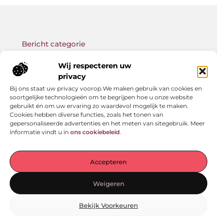
Bericht categorie
Wij respecteren uw
privacy
Bij ons staat uw privacy voorop.We maken gebruik van cookies en
Onze informatie
soortgelijke technologieën om te begrijpen hoe u onze website
gebruikt én om uw ervaring zo waardevol mogelijk te maken.
Backlink kopen: wat je moet weten voor betere SEO-resultaten
Geld verdienen met links: zo bouw jij een passief online inkomen op
Cookies hebben diverse functies, zoals het tonen van
gepersonaliseerde advertenties en het meten van sitegebruik. Meer
informatie vindt u in
ons cookiebeleid
.
Jouw startpunt voor verhalen en inzichten
Accepteren
— Laat je meenemen door inspirerende ervaringen,
praktische adviezen en waardevolle kennis. Alles
Weigeren
overzichtelijk gebundeld op één plek. Begin vandaag nog
met ontdekken!
Bekijk Voorkeuren