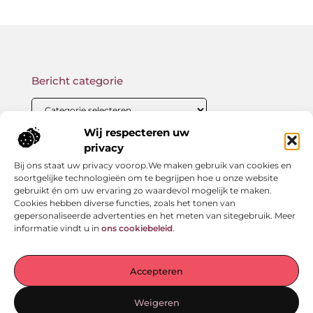
Bericht categorie
Wij respecteren uw
privacy
Onze informatie
Bij ons staat uw privacy voorop.We maken gebruik van cookies en
Backlink kopen: wat je moet weten voor betere SEO-resultaten
Geld verdienen met links: zo bouw jij een passief online inkomen op
soortgelijke technologieën om te begrijpen hoe u onze website
gebruikt én om uw ervaring zo waardevol mogelijk te maken.
Cookies hebben diverse functies, zoals het tonen van
gepersonaliseerde advertenties en het meten van sitegebruik. Meer
informatie vindt u in
ons cookiebeleid
.
Jouw startpunt voor verhalen en inzichten
— Laat je meenemen door inspirerende ervaringen,
Accepteren
praktische adviezen en waardevolle kennis. Alles
overzichtelijk gebundeld op één plek. Begin vandaag nog
Weigeren
met ontdekken!