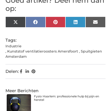
Goed artikel? Deel hem dan
op:
X
Facebook
Pinterest
LinkedIn
Email
(Twitter)
Tags:
Industrie
,
Kunststof ventilatieroosters Amersfoort
,
Spuitgieten
Amsterdam
Delen:
Meer Berichten
Fysio Haarlem: professionele hulp bij pijn en
herstel