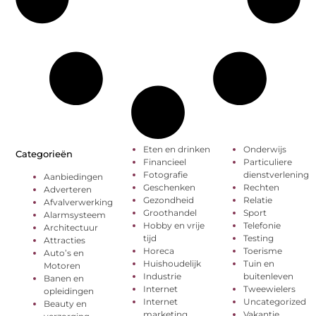
Eten en drinken
Onderwijs
Categorieën
Financieel
Particuliere
Fotografie
dienstverlening
Aanbiedingen
Geschenken
Rechten
Adverteren
Gezondheid
Relatie
Afvalverwerking
Groothandel
Sport
Alarmsysteem
Hobby en vrije
Telefonie
Architectuur
tijd
Testing
Attracties
Horeca
Toerisme
Auto’s en
Huishoudelijk
Tuin en
Motoren
Industrie
buitenleven
Banen en
Internet
Tweewielers
opleidingen
Internet
Uncategorized
Beauty en
marketing
Vakantie