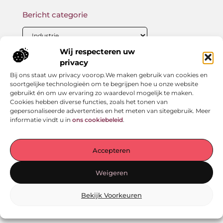
Bericht categorie
Wij respecteren uw
privacy
Onze informatie
Bij ons staat uw privacy voorop.We maken gebruik van cookies en
Backlink kopen: wat je moet weten voor betere SEO-resultaten
Geld verdienen met links: zo bouw jij een passief online inkomen op
soortgelijke technologieën om te begrijpen hoe u onze website
gebruikt én om uw ervaring zo waardevol mogelijk te maken.
Cookies hebben diverse functies, zoals het tonen van
gepersonaliseerde advertenties en het meten van sitegebruik. Meer
informatie vindt u in
ons cookiebeleid
.
Jouw startpunt voor verhalen en inzichten
— Laat je meenemen door inspirerende ervaringen,
Accepteren
praktische adviezen en waardevolle kennis. Alles
overzichtelijk gebundeld op één plek. Begin vandaag nog
Weigeren
met ontdekken!
Bekijk Voorkeuren
@2025
www.vertrouwenspact.nl
.All Right Reserved.