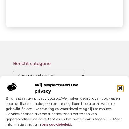
Bericht categorie
Wij respecteren uw
privacy
Onze informatie
Bij ons staat uw privacy voorop.We maken gebruik van cookies en
Backlink kopen: wat je moet weten voor betere SEO-resultaten
Geld verdienen met links: zo bouw jij een passief online inkomen op
soortgelijke technologieën om te begrijpen hoe u onze website
gebruikt én om uw ervaring zo waardevol mogelijk te maken.
Cookies hebben diverse functies, zoals het tonen van
gepersonaliseerde advertenties en het meten van sitegebruik. Meer
informatie vindt u in
ons cookiebeleid
.