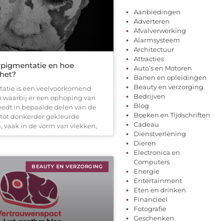
Aanbiedingen
Adverteren
Afvalverwerking
Alarmsysteem
Architectuur
Attracties
rpigmentatie en hoe
Auto’s en Motoren
 het?
Banen en opleidingen
Beauty en verzorging
atie is een veelvoorkomend
Bedrijven
 waarbij er een ophoping van
Blog
edt in bepaalde delen van de
Boeken en Tijdschriften
t tot donkerder gekleurde
Cadeau
 vaak in de vorm van vlekken,
Dienstverlening
Dieren
Electronica en
Computers
BEAUTY EN VERZORGING
Energie
Entertainment
Eten en drinken
Financieel
Fotografie
Geschenken