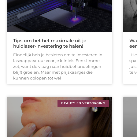
Tips om het het maximale uit je
Wat
huidlaser-investering te halen!
ee
Eindelijk heb je besloten om te investeren in
Het
laserapparatuur voor je kliniek. Een slimme
spa
zet, want de vraag naar huidbehandelingen
jui
blijft groeien. Maar met prijskaartjes die
te 
kunnen oplopen tot wel
BEAUTY EN VERZORGING