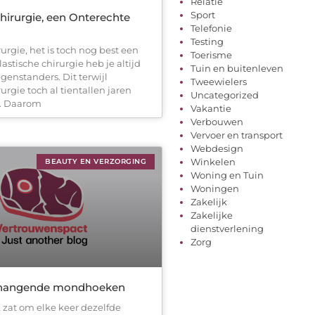
Relatie
Sport
hirurgie, een Onterechte
Telefonie
Testing
rurgie, het is toch nog best een
Toerisme
lastische chirurgie heb je altijd
Tuin en buitenleven
egenstanders. Dit terwijl
Tweewielers
rurgie toch al tientallen jaren
Uncategorized
. Daarom
Vakantie
Verbouwen
Vervoer en transport
Webdesign
Winkelen
BEAUTY EN VERZORGING
Woning en Tuin
Woningen
Zakelijk
Zakelijke
dienstverlening
Zorg
or hangende mondhoeken
k zat om elke keer dezelfde