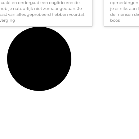
aakt en ondergaat een ooglidcorrectie.
opmerkingen v
 heb je natuurlijk niet zomaar gedaan. Je
je er niks aa
 vast van alles geprobeerd hebben voordat
de mensen die
overging
boos