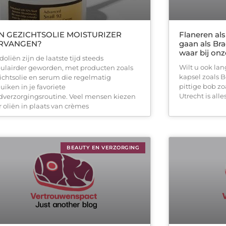
N GEZICHTSOLIE MOISTURIZER
Flaneren als
RVANGEN?
gaan als Br
waar bij onz
oliën zijn de laatste tijd steeds
Wilt u ook la
ulairder geworden, met producten zoals
kapsel zoals B
ichtsolie en serum die regelmatig
pittige bob z
uiken in je favoriete
Utrecht is all
dverzorgingsroutine. Veel mensen kiezen
r oliën in plaats van crèmes
BEAUTY EN VERZORGING