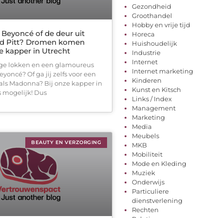
Gezondheid
Groothandel
Hobby en vrije tijd
 Beyoncé of de deur uit
Horeca
ad Pitt? Dromen komen
Huishoudelijk
e kapper in Utrecht
Industrie
Internet
nge lokken en een glamoureus
Internet marketing
eyoncé? Of ga jij zelfs voor een
Kinderen
oals Madonna? Bij onze kapper in
Kunst en Kitsch
es mogelijk! Dus
Links / Index
Management
Marketing
Media
Meubels
BEAUTY EN VERZORGING
MKB
Mobiliteit
Mode en Kleding
Muziek
Onderwijs
Particuliere
dienstverlening
Rechten