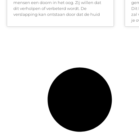
mensen een doorn in het oog. Zij willen dat
gem
dit verholpen of verbeterd wordt. De
Dit
verslapping kan ontstaan door dat de huid
zal
je 