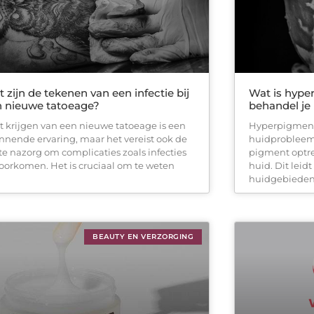
 zijn de tekenen van een infectie bij
Wat is hype
n nieuwe tatoeage?
behandel je
 krijgen van een nieuwe tatoeage is een
Hyperpigment
nnende ervaring, maar het vereist ook de
huidprobleem
ste nazorg om complicaties zoals infecties
pigment optre
voorkomen. Het is cruciaal om te weten
huid. Dit leid
huidgebieden,
BEAUTY EN VERZORGING