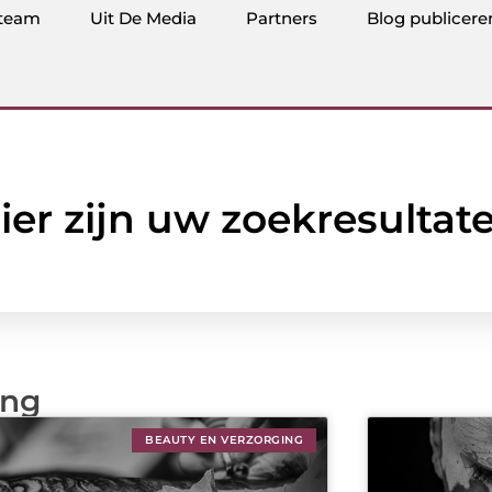
team
Uit De Media
Partners
Blog publicere
ier zijn uw zoekresultat
ing
BEAUTY EN VERZORGING