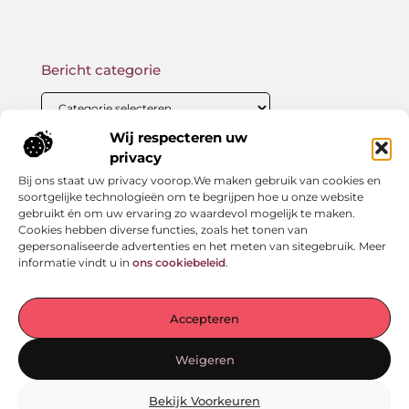
Bericht categorie
Wij respecteren uw
privacy
Onze informatie
Bij ons staat uw privacy voorop.We maken gebruik van cookies en
Backlink kopen: wat je moet weten voor betere SEO-resultaten
Geld verdienen met links: zo bouw jij een passief online inkomen op
soortgelijke technologieën om te begrijpen hoe u onze website
gebruikt én om uw ervaring zo waardevol mogelijk te maken.
Cookies hebben diverse functies, zoals het tonen van
gepersonaliseerde advertenties en het meten van sitegebruik. Meer
informatie vindt u in
ons cookiebeleid
.
Jouw startpunt voor verhalen en inzichten
— Laat je meenemen door inspirerende ervaringen,
Accepteren
praktische adviezen en waardevolle kennis. Alles
overzichtelijk gebundeld op één plek. Begin vandaag nog
Weigeren
met ontdekken!
Bekijk Voorkeuren