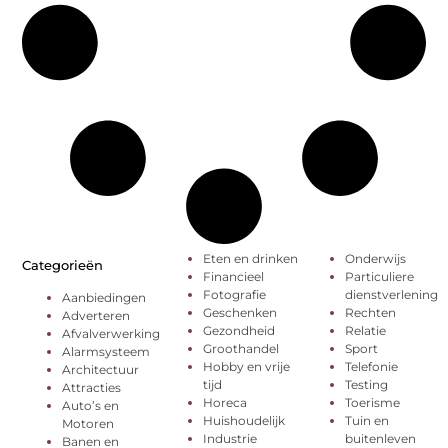
Eten en drinken
Onderwijs
Categorieën
Financieel
Particuliere
Fotografie
dienstverlening
Aanbiedingen
Geschenken
Rechten
Adverteren
Gezondheid
Relatie
Afvalverwerking
Groothandel
Sport
Alarmsysteem
Hobby en vrije
Telefonie
Architectuur
tijd
Testing
Attracties
Horeca
Toerisme
Auto’s en
Huishoudelijk
Tuin en
Motoren
Industrie
buitenleven
Banen en