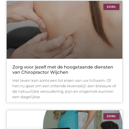
ZORG
Zorg voor jezelf met de hoogstaande diensten
van Chiropractor Wijchen
Het leven kan soms een tol eisen van uw lichaam. Of
het nu gaat om een zittende levensstijl, een blessure of
de natuurlijke veroudering, pijn en ongemak kunnen
een dagelijkse
ZORG