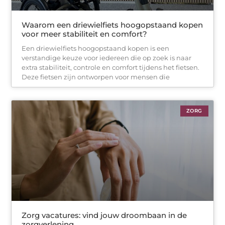
Waarom een driewielfiets hoogopstaand kopen
voor meer stabiliteit en comfort?
Een driewielfiets hoogopstaand kopen is een
verstandige keuze voor iedereen die op zoek is naar
extra stabiliteit, controle en comfort tijdens het fietsen.
Deze fietsen zijn ontworpen voor mensen die
ZORG
Zorg vacatures: vind jouw droombaan in de
zorgverlening