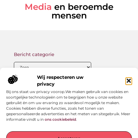
Media
en beroemde
mensen
Bericht categorie
Wij respecteren uw
privacy
Onze informatie
Bij ons staat uw privacy voorop.We maken gebruik van cookies en
Backlink kopen: wat je moet weten voor betere SEO-resultaten
Geld verdienen met links: zo bouw jij een passief online inkomen op
soortgelijke technologieën om te begrijpen hoe u onze website
gebruikt én om uw ervaring zo waardevol mogelijk te maken.
Cookies hebben diverse functies, zoals het tonen van
gepersonaliseerde advertenties en het meten van sitegebruik. Meer
informatie vindt u in
ons cookiebeleid
.
Jouw startpunt voor verhalen en inzichten
— Laat je meenemen door inspirerende ervaringen,