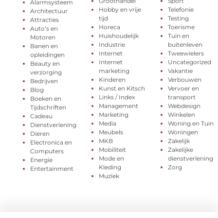
Groothandel
Sport
Alarmsysteem
Hobby en vrije
Telefonie
Architectuur
tijd
Testing
Attracties
Horeca
Toerisme
Auto’s en
Huishoudelijk
Tuin en
Motoren
Industrie
buitenleven
Banen en
Internet
Tweewielers
opleidingen
Internet
Uncategorized
Beauty en
marketing
Vakantie
verzorging
Kinderen
Verbouwen
Bedrijven
Kunst en Kitsch
Vervoer en
Blog
Links / Index
transport
Boeken en
Management
Webdesign
Tijdschriften
Marketing
Winkelen
Cadeau
Media
Woning en Tuin
Dienstverlening
Meubels
Woningen
Dieren
MKB
Zakelijk
Electronica en
Mobiliteit
Zakelijke
Computers
Mode en
dienstverlening
Energie
Kleding
Zorg
Entertainment
Muziek