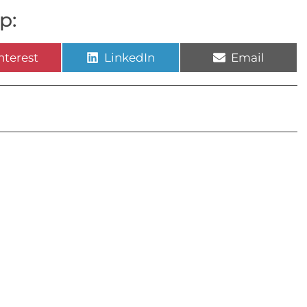
p:
nterest
LinkedIn
Email