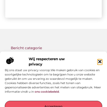
Bericht categorie
Wij respecteren uw
privacy
Bij ons staat uw privacy voorop.We maken gebruik van cookies en
Onze informatie
soortgelijke technologieën om te begrijpen hoe u onze website
gebruikt én om uw ervaring zo waardevol mogelijk te maken.
Backlink kopen: wat je moet weten voor betere SEO-resultaten
Geld verdienen met links: zo bouw jij een passief online inkomen op
Cookies hebben diverse functies, zoals het tonen van
gepersonaliseerde advertenties en het meten van sitegebruik. Meer
informatie vindt u in
ons cookiebeleid
.
Jouw startpunt voor verhalen en inzichten
Accepteren