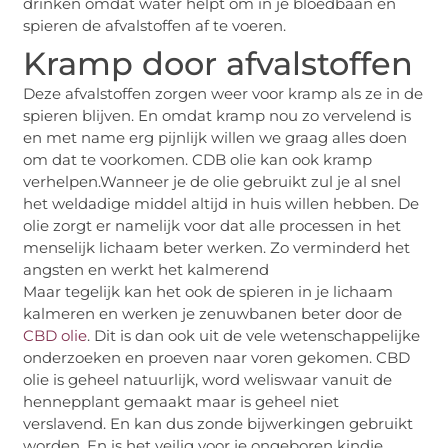
drinken omdat water helpt om in je bloedbaan en
spieren de afvalstoffen af te voeren.
Kramp door afvalstoffen
Deze afvalstoffen zorgen weer voor kramp als ze in de
spieren blijven. En omdat kramp nou zo vervelend is
en met name erg pijnlijk willen we graag alles doen
om dat te voorkomen. CDB olie kan ook kramp
verhelpen.Wanneer je de olie gebruikt zul je al snel
het weldadige middel altijd in huis willen hebben. De
olie zorgt er namelijk voor dat alle processen in het
menselijk lichaam beter werken. Zo verminderd het
angsten en werkt het kalmerend
Maar tegelijk kan het ook de spieren in je lichaam
kalmeren en werken je zenuwbanen beter door de
CBD olie
. Dit is dan ook uit de vele wetenschappelijke
onderzoeken en proeven naar voren gekomen. CBD
olie is geheel natuurlijk, word weliswaar vanuit de
hennepplant gemaakt maar is geheel niet
verslavend. En kan dus zonde bijwerkingen gebruikt
worden. En is het veilig voor je ongeboren kindje