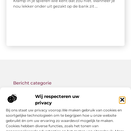
Kramp in je spieren wie kent dat zou niet. Wanneer je
nou lekker onder uit gezakt op de bank zit ...
Bericht categorie
Wij respecteren uw
privacy
Bij ons staat uw privacy voorop.We maken gebruik van cookies en
Onze informatie
soortgelijke technologieën om te begrijpen hoe u onze website
gebruikt én om uw ervaring zo waardevol mogelijk te maken.
Backlink kopen: wat je moet weten voor betere SEO-resultaten
Geld verdienen met links: zo bouw jij een passief online inkomen op
Cookies hebben diverse functies, zoals het tonen van