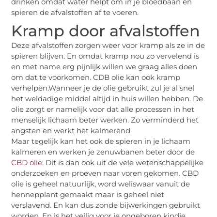
drinken omdat water helpt om in je bloedbaan en
spieren de afvalstoffen af te voeren.
Kramp door afvalstoffen
Deze afvalstoffen zorgen weer voor kramp als ze in de
spieren blijven. En omdat kramp nou zo vervelend is
en met name erg pijnlijk willen we graag alles doen
om dat te voorkomen. CDB olie kan ook kramp
verhelpen.Wanneer je de olie gebruikt zul je al snel
het weldadige middel altijd in huis willen hebben. De
olie zorgt er namelijk voor dat alle processen in het
menselijk lichaam beter werken. Zo verminderd het
angsten en werkt het kalmerend
Maar tegelijk kan het ook de spieren in je lichaam
kalmeren en werken je zenuwbanen beter door de
CBD olie
. Dit is dan ook uit de vele wetenschappelijke
onderzoeken en proeven naar voren gekomen. CBD
olie is geheel natuurlijk, word weliswaar vanuit de
hennepplant gemaakt maar is geheel niet
verslavend. En kan dus zonde bijwerkingen gebruikt
worden. En is het veilig voor je ongeboren kindje