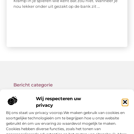
Kramp in je spieren wie kent dat zou niet. Wanneer je
nou lekker onder uit gezakt op de bank zit ...
Bericht categorie
Wij respecteren uw
privacy
Bij ons staat uw privacy voorop.We maken gebruik van cookies en
Onze informatie
soortgelijke technologieën om te begrijpen hoe u onze website
gebruikt én om uw ervaring zo waardevol mogelijk te maken.
Backlink kopen: wat je moet weten voor betere SEO-resultaten
Geld verdienen met links: zo bouw jij een passief online inkomen op
Cookies hebben diverse functies, zoals het tonen van