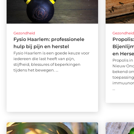
Gezondheid
Gezondhei
Fysio Haarlem: professionele
Propolis
hulp bij pijn en herstel
Bijenlij
Fysio Haarlem is een goede keuze voor
en Hers
iedereen die last heeft van pijn,
Propolis i
stijfheid, blessures of beperkingen
Nieuw Onde
tijdens het bewegen. ...
bekend om 
toepassing
immuunond
...