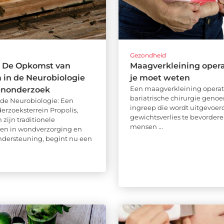
d
Gezondheid
: De Opkomst van
Maagverkleining opera
m in de Neurobiologie
je moet weten
Een maagverkleining operati
enonderzoek
bariatrische chirurgie genoe
n de Neurobiologie: Een
ingreep die wordt uitgevoe
rzoeksterrein Propolis,
gewichtsverlies te bevordere
zijn traditionele
mensen ...
en in wondverzorging en
ersteuning, begint nu een