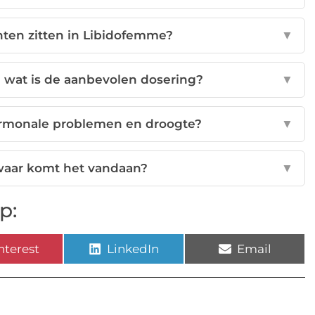
nten zitten in Libidofemme?
▼
 wat is de aanbevolen dosering?
▼
ormonale problemen en droogte?
▼
waar komt het vandaan?
▼
p:
nterest
LinkedIn
Email