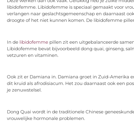
Deze werken dan ook vaak. Gelukkig heb je zulke middele
libidofemme. Libidofemme is speciaal gemaakt voor vro
verlangen naar geslachtsgemeenschap en daarnaast ook d
droogte of het niet kunnen komen. De libidofemme pille
In de
libidofemme
pillen zit een uitgebalanceerde samen
Libidofemme bevat bijvoorbeeld dong quai, ginseng, salm
vetzuren en vitaminen.
Ook zit er Damiana in. Damiana groet in Zuid-Amerika en
dit kruid als afrodisiacum. Het zou daarnaast ook een pos
je zenuwstelsel.
Dong Quai wordt in de traditionele Chinese geneeskunde 
vrouwelijke hormonale problemen.