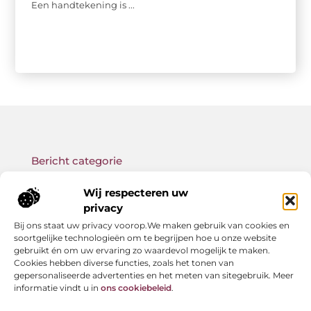
Een handtekening is ...
Bericht categorie
Wij respecteren uw
privacy
Bij ons staat uw privacy voorop.We maken gebruik van cookies en
Onze informatie
soortgelijke technologieën om te begrijpen hoe u onze website
gebruikt én om uw ervaring zo waardevol mogelijk te maken.
Backlink kopen: wat je moet weten voor betere SEO-resultaten
Geld verdienen met links: zo bouw jij een passief online inkomen op
Cookies hebben diverse functies, zoals het tonen van
gepersonaliseerde advertenties en het meten van sitegebruik. Meer
informatie vindt u in
ons cookiebeleid
.