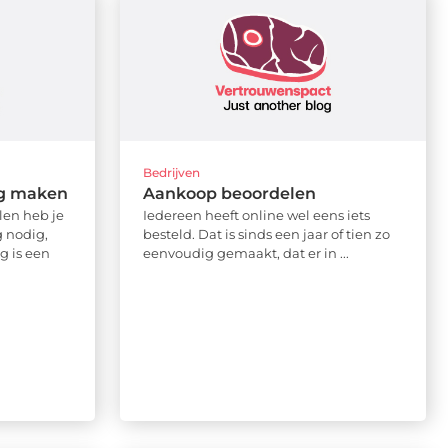
Bedrijven
ng maken
Aankoop beoordelen
len heb je
Iedereen heeft online wel eens iets
 nodig,
besteld. Dat is sinds een jaar of tien zo
g is een
eenvoudig gemaakt, dat er in ...