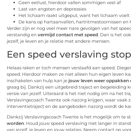
Geen eetlust, hierdoor vallen sommigen veel af
Last van angsten en depressies
Het lichaam raakt uitgeput, want het lichaam voelt
De kans op hartaanvallen, hartritmestoornissen en
Verder zijn er nog veel meer nare gevolgen van het spee
verstandig en
vermijd contact met speed
. Dan is het oo
jezelf, je leven en je relatie met andere mensen.
Een speed verslaving sto
Helaas raken er toch mensen verslaafd aan speed. Diege
speed. Hierdoor maken ze niet alleen hun eigen leven ka
inschakelen van hulp kan je
jouw leven weer oppakken
graag bij. Dankzij een uitgebreid traject en begeleiding
versie van jezelf. Uiteraard is het niet nodig om na het tra
Verslavingscoach Twente ook nazorg krijgen, waar vaak z
interventietraject en de aangeboden nazorg wordt de ka
Dankzij Verslavingscoach Twente is het mogelijk om te
worden
. Houd jouw speed verslaving niet langer in stan
van jezelf, je leven en jouw relaties. Neem contact op voo