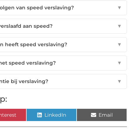
volgen van speed verslaving?
▼
erslaafd aan speed?
▼
n heeft speed verslaving?
▼
met speed verslaving?
▼
ntie bij verslaving?
▼
p:
nterest
LinkedIn
Email