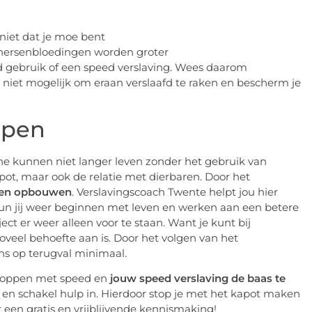
 niet dat je moe bent
 hersenbloedingen worden groter
d gebruik of een speed verslaving. Wees daarom
k niet mogelijk om eraan verslaafd te raken en bescherm je
ppen
ne kunnen niet langer leven zonder het gebruik van
pot, maar ook de relatie met dierbaren. Door het
 en opbouwen
. Verslavingscoach Twente helpt jou hier
 kun jij weer beginnen met leven en werken aan een betere
ject er weer alleen voor te staan. Want je kunt bij
oveel behoefte aan is. Door het volgen van het
ns op terugval minimaal.
 stoppen met speed en
jouw speed verslaving de baas te
d en schakel hulp in. Hierdoor stop je met het kapot maken
r een gratis en vrijblijvende kennismaking!