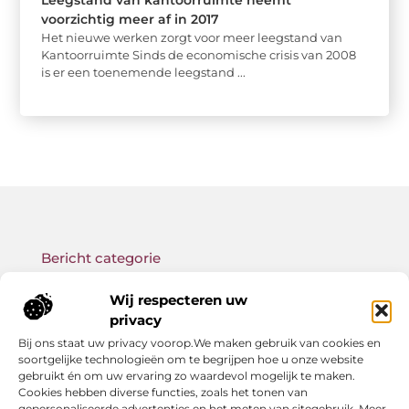
Leegstand van kantoorruimte neemt
voorzichtig meer af in 2017
Het nieuwe werken zorgt voor meer leegstand van
Kantoorruimte Sinds de economische crisis van 2008
is er een toenemende leegstand ...
Bericht categorie
Wij respecteren uw
privacy
Bij ons staat uw privacy voorop.We maken gebruik van cookies en
Onze informatie
soortgelijke technologieën om te begrijpen hoe u onze website
gebruikt én om uw ervaring zo waardevol mogelijk te maken.
Backlink kopen: wat je moet weten voor betere SEO-resultaten
Geld verdienen met links: zo bouw jij een passief online inkomen op
Cookies hebben diverse functies, zoals het tonen van
gepersonaliseerde advertenties en het meten van sitegebruik. Meer