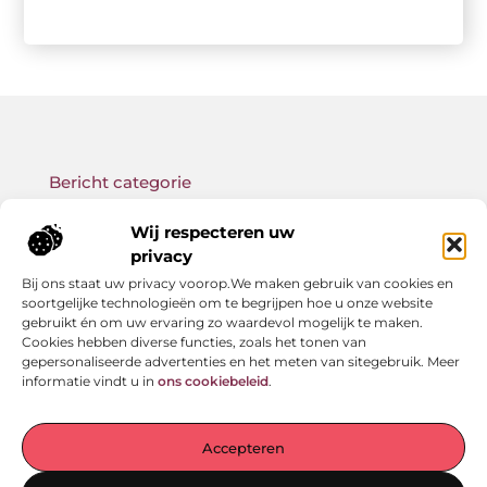
Bericht categorie
Wij respecteren uw
privacy
Bij ons staat uw privacy voorop.We maken gebruik van cookies en
Onze informatie
soortgelijke technologieën om te begrijpen hoe u onze website
gebruikt én om uw ervaring zo waardevol mogelijk te maken.
Backlink kopen: wat je moet weten voor betere SEO-resultaten
Geld verdienen met links: zo bouw jij een passief online inkomen op
Cookies hebben diverse functies, zoals het tonen van
gepersonaliseerde advertenties en het meten van sitegebruik. Meer
informatie vindt u in
ons cookiebeleid
.
Jouw startpunt voor verhalen en inzichten
Accepteren
— Laat je meenemen door inspirerende ervaringen,